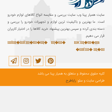
سایت همیار پینا وب سایت بررسی و مقایسه انواع کالاهای لوازم خودرو
است. ما بهترین و باکیفیت ترین لوازم و تجهیزات خودرو را بررسی و
دسته بندی کرده و سپس بهترین پیشنهاد خرید کالاها را در اختیار کاربران
قرار می دهیم.
ШЇШ�ШЁШ�Ш�Щ� Щ�Ш�
ШЄЩ�Ш�Ші
ШЁШ� Щ�Ш�
کلیه حقوق محفوظ و متعلق به همیار پینا می باشد
طراحی سایت و سئو:
رایاطرح