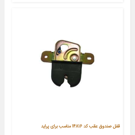
قفل صندوق عقب کد 14816 مناسب برای پراید