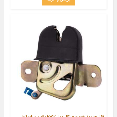
قفل صندوق خودرو چیکال مدل P-52 مناسب برای تیبا