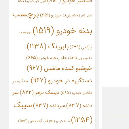
آفتابگیر خودرو
(803)
آمپلی فایر خودرو
(507)
برچسب
باربند خودرو
(651)
امپلی فایر
(507)
بدنه خودرو
(1519)
برچسب
بلبرینگ
(1138)
پارکابی
(634)
جلو پنجره خودرو
(665)
جاسوییچی
(549)
خوشبو کننده ماشین
(967)
دستگیره در خودرو
(967)
دستگیره در
دیسک ترمز
(822)
سر
داخلی خودرو
(595)
سیبک
دنده
(837)
سردنده
(837)
(1254)
قاب آینه جانبی
(556)
ضبط خودرو
(511)