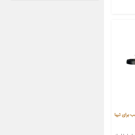
درو مدل N.R.S مناسب برای تیبا