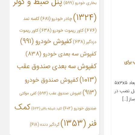
پنل ضبط و کولر
بخاری خودرو
(599)
(1324)
چادر خودرو
(681)
کاسه نمد
(676)
کاور ریموت خودرو
(638)
کاور ریموت
کفپوش خودرو
(991)
دزدگیر
(638)
کفپوش سه بعدی خودرو
(838)
کد 284 مناسب برای
کفپوش سه بعدی صندوق عقب
(1013)
کفپوش صندوق خودرو
معرفی محصول جزئیات محصول ابعاد ۵x۳x۵
تعداد در بسته‌بندی ۱ محل نصب در
(913)
کفپوش صندوق عقب
(594)
کفی موکتی
از […]
کمک
صندوق خودرو
(602)
کلید شیشه بالابر
(523)
فنر
(1353)
گردگیر دنده
(618)