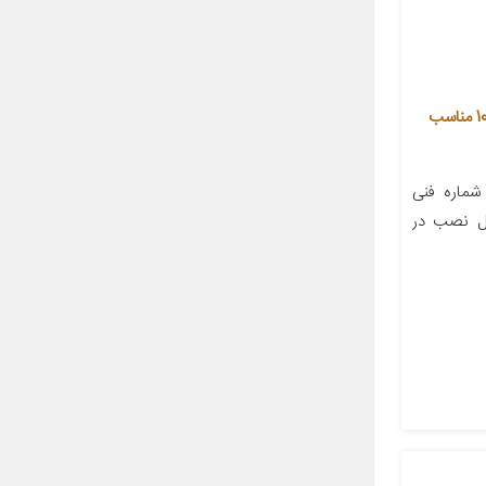
کلید لادری جهان پارت آریا کد 100621 مناسب
ماره فنی
 در بسته‌بندی ۱ محل نصب در