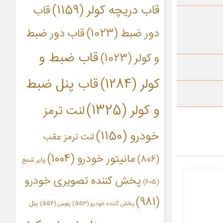
قاب دریچه کولر
(1159)
قاب
دور ضبط
(1023)
قاب دور ضبط
قاب ضبط و
و کولر
(1023)
کولر
(1284)
قاب پنل ضبط
و کولر
(1325)
لنت ترمز
خودرو
(1150)
لنت ترمز عقب
مانیتور خودرو
(1004)
(806)
وایر شمع
پخش کننده تصویری خودرو
(605)
(981)
پنل
پخش کننده خودرو
(553)
پلوس
(554)