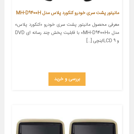
مانیتور پشت سری خودرو کنکورد پلاس مدل MH-D9400H
معرفی محصول مانیتور پشت سری خودرو «کنکورد پلاس»
مدل «MH-D9400H» با قابلیت پخش چند رسانه ای DVD
و LCD 9اینچی […]
بررسی و خرید