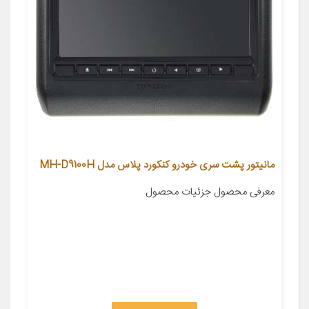
مانیتور پشت سری خودرو کنکورد پلاس مدل MH-D9100H
معرفی محصول جزئیات محصول