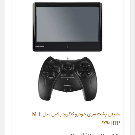
مانیتور پشت سری خودرو کنکورد پلاس مدل MH-
1290HTP