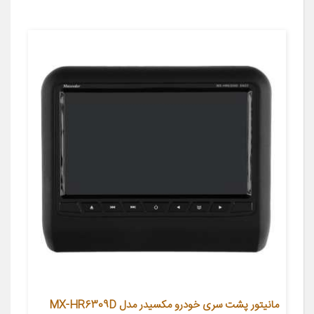
مانیتور پشت سری خودرو مکسیدر مدل MX-HR6309D