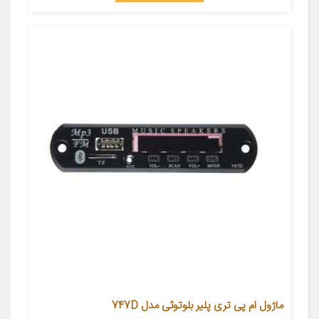
ماژول ام پی تری پلیر بلوتوثی مدل 747D