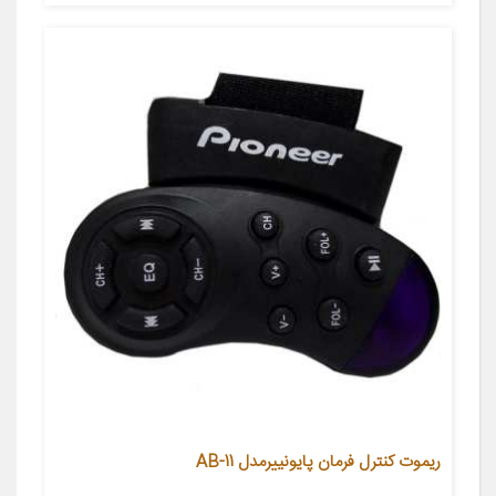
ریموت کنترل فرمان پایونییرمدل AB-11