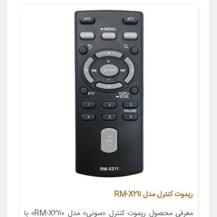
ریموت کنترل مدل RM-X211
معرفی محصول ریموت کنترل «سونی» مدل «RM-X211» با