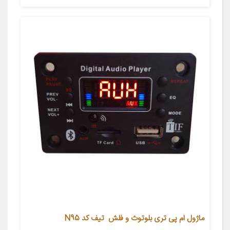
ماژول ام پی تری بلوتوث و فلش تیف کد N95