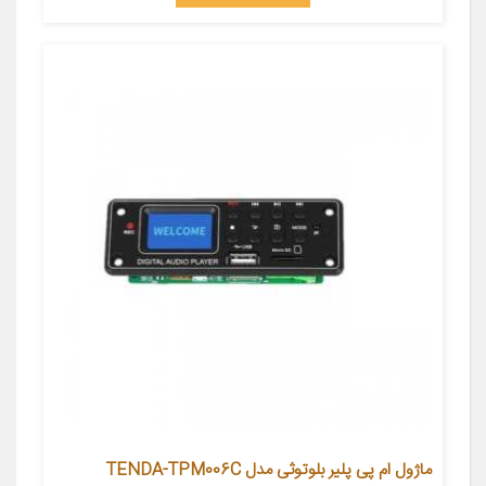
ماژول ام پی پلیر بلوتوثی مدل TENDA-TPM006C