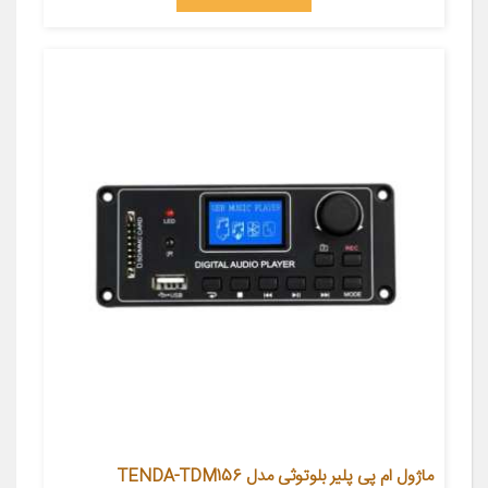
ماژول ام پی پلیر بلوتوثی مدل TENDA-TDM156