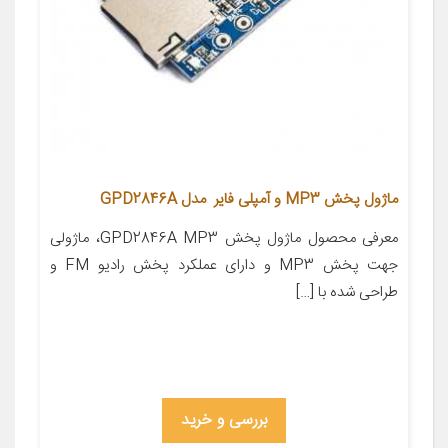
ماژول پخش MP3 و آمپلی فایر مدل GPD2846A
معرفی محصول ماژول پخش GPD2846A MP3، ماژولی
جهت پخش MP3 و دارای عملکرد پخش رادیو FM و
طراحی شده با […]
بررسی و خرید