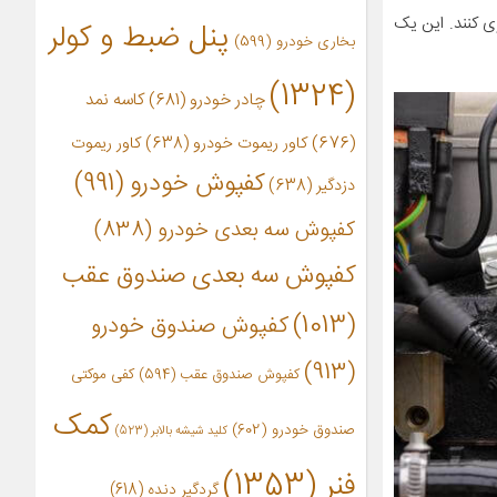
ی کنند. این یک
پنل ضبط و کولر
بخاری خودرو
(599)
(1324)
چادر خودرو
(681)
کاسه نمد
(676)
کاور ریموت خودرو
(638)
کاور ریموت
کفپوش خودرو
(991)
دزدگیر
(638)
کفپوش سه بعدی خودرو
(838)
کفپوش سه بعدی صندوق عقب
(1013)
کفپوش صندوق خودرو
(913)
کفپوش صندوق عقب
(594)
کفی موکتی
کمک
صندوق خودرو
(602)
کلید شیشه بالابر
(523)
فنر
(1353)
گردگیر دنده
(618)