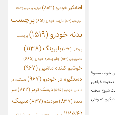
آفتابگیر خودرو
(803)
آمپلی فایر خودرو
(507)
برچسب
باربند خودرو
(651)
امپلی فایر
(507)
بدنه خودرو
(1519)
برچسب
بلبرینگ
(1138)
پارکابی
(634)
جلو پنجره خودرو
(665)
جاسوییچی
(549)
خوشبو کننده ماشین
(967)
شوند، معمولاً
دستگیره در خودرو
(967)
دستگیره در
خت صحبت خواهیم
دیسک ترمز
(822)
سر
داخلی خودرو
(595)
باعث شروع سخت
سیبک
دیگری که وقتی
دنده
(837)
سردنده
(837)
(1254)