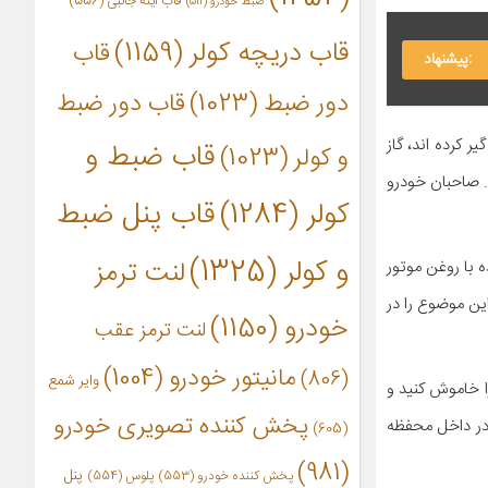
قاب آینه جانبی
(556)
ضبط خودرو
(511)
قاب دریچه کولر
(1159)
قاب
:پیشنهاد
دور ضبط
(1023)
قاب دور ضبط
 کرده اند، گاز
قاب ضبط و
و کولر
(1023)
 صاحبان خودرو
کولر
(1284)
قاب پنل ضبط
و کولر
(1325)
لنت ترمز
 با روغن موتور
ن موضوع را در
خودرو
(1150)
لنت ترمز عقب
مانیتور خودرو
(1004)
(806)
وایر شمع
ا خاموش کنید و
پخش کننده تصویری خودرو
 در داخل محفظه
(605)
(981)
پنل
پخش کننده خودرو
(553)
پلوس
(554)