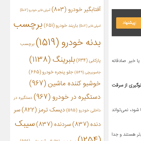
آفتابگیر خودرو
(803)
آمپلی فایر خودرو
(507)
برچسب
:پیشنهاد
باربند خودرو
(651)
امپلی فایر
(507)
بدنه خودرو
(1519)
برچسب
بلبرینگ
(1138)
پارکابی
(634)
ا خیر. صادقانه
جلو پنجره خودرو
(665)
جاسوییچی
(549)
خوشبو کننده ماشین
(967)
ای جلوگیری از سرقت
دستگیره در خودرو
(967)
دستگیره در
دیسک ترمز
(822)
سر
شود، نمی‌تواند
داخلی خودرو
(595)
سیبک
دنده
(837)
سردنده
(837)
‌تر هستند و جدا
(1254)