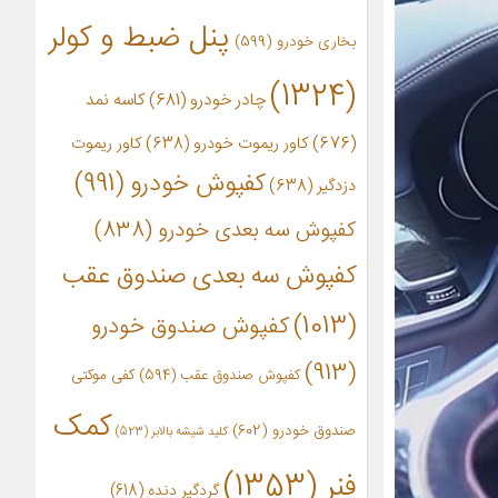
پنل ضبط و کولر
بخاری خودرو
(599)
(1324)
چادر خودرو
(681)
کاسه نمد
(676)
کاور ریموت خودرو
(638)
کاور ریموت
کفپوش خودرو
(991)
دزدگیر
(638)
کفپوش سه بعدی خودرو
(838)
کفپوش سه بعدی صندوق عقب
(1013)
کفپوش صندوق خودرو
(913)
کفپوش صندوق عقب
(594)
کفی موکتی
کمک
صندوق خودرو
(602)
کلید شیشه بالابر
(523)
فنر
(1353)
گردگیر دنده
(618)