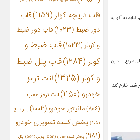
قاب آینه جانبی
(556)
ضبط خودرو
(511)
قاب دریچه کولر
(1159)
قاب
باید به آنها به
دور ضبط
(1023)
قاب دور ضبط
قاب ضبط و
و کولر
(1023)
کولر
(1284)
قاب پنل ضبط
لی سریع و بدون
و کولر
(1325)
لنت ترمز
 شما خارج کند.
خودرو
(1150)
لنت ترمز عقب
مانیتور خودرو
(1004)
(806)
وایر شمع
پخش کننده تصویری خودرو
(605)
(981)
پنل
پخش کننده خودرو
(553)
پلوس
(554)